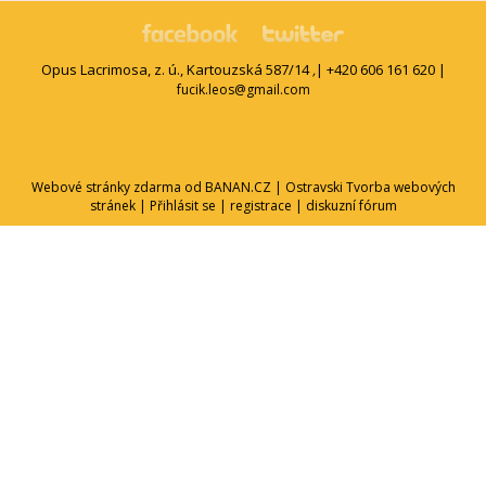
Opus Lacrimosa, z. ú., Kartouzská 587/14
| +420 606 161 620 |
,
fucik.leos@gmail.com
Webové stránky zdarma
od
BANAN.CZ
|
Ostravski Tvorba webových
stránek
|
Přihlásit se
|
registrace
|
diskuzní fórum