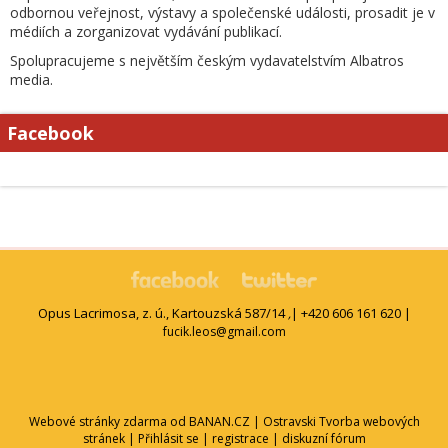
odbornou veřejnost, výstavy a společenské události, prosadit je v
médiích a zorganizovat vydávání publikací.
Spolupracujeme s největším českým vydavatelstvím Albatros
media.
Facebook
Opus Lacrimosa, z. ú., Kartouzská 587/14
| +420 606 161 620 |
,
fucik.leos@gmail.com
Webové stránky zdarma
od
BANAN.CZ
|
Ostravski Tvorba webových
stránek
|
Přihlásit se
|
registrace
|
diskuzní fórum