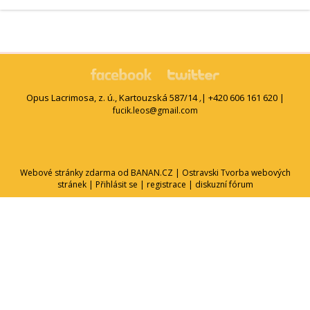
Opus Lacrimosa, z. ú., Kartouzská 587/14
| +420 606 161 620 |
,
fucik.leos@gmail.com
Webové stránky zdarma
od
BANAN.CZ
|
Ostravski Tvorba webových
stránek
|
Přihlásit se
|
registrace
|
diskuzní fórum