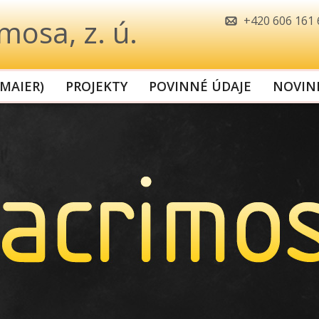
mosa, z. ú.
+420 606 161
MAIER)
PROJEKTY
POVINNÉ ÚDAJE
NOVIN