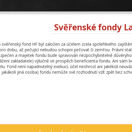
Svěřenské fondy L
svěřenský fond HF byl založen za účelem zcela spolehlivého zajištění
 pro dobu, až pečující nebudou schopni pečovat či zemřou. Právní stat
zpečen a majetek fondu bude spravován nezpochybnitelně důvěryhodn
vážení zakladatele) výlučně ve prospěch beneficienta fondu. Ani sám
lu. Fond není napadnutelný exekucí, účel neohrozí ani jakékoli neuváž
i jakákoli jiná osoba) fondu nemůže své rozhodnutí vzít zpět bez schv