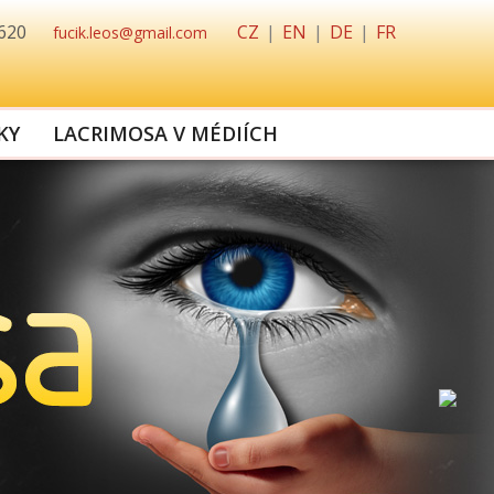
 620
CZ
|
EN
|
DE
|
FR
fucik.leos@gmail.com
KY
LACRIMOSA V MÉDIÍCH