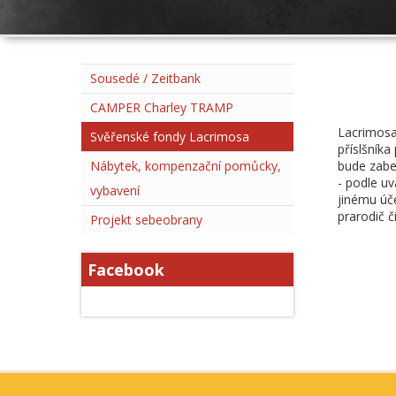
Sousedé / Zeitbank
CAMPER Charley TRAMP
Lacrimosa 
Svěřenské fondy Lacrimosa
příslšníka
Nábytek, kompenzační pomůcky,
bude zabe
- podle u
vybavení
jinému úče
prarodič č
Projekt sebeobrany
Facebook